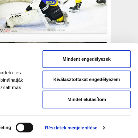
IMG_6613.jpg
Mindent engedélyezek
irdető- és
Kiválasztottakat engedélyezem
binálhatják
sznált más
Mindet elutasítom
IMG_6813.jpg
eting
Részletek megjelenítése
NEO
SOFT