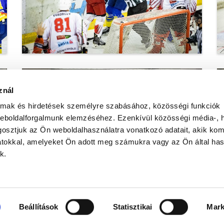
IMG_6583.jpg
znál
almak és hirdetések személyre szabásához, közösségi funkciók
weboldalforgalmunk elemzéséhez. Ezenkívül közösségi média-, h
osztjuk az Ön weboldalhasználatra vonatkozó adatait, akik kom
atokkal, amelyeket Ön adott meg számukra vagy az Ön által ha
k.
IMG_6746.jpg
Beállítások
Statisztikai
Mark