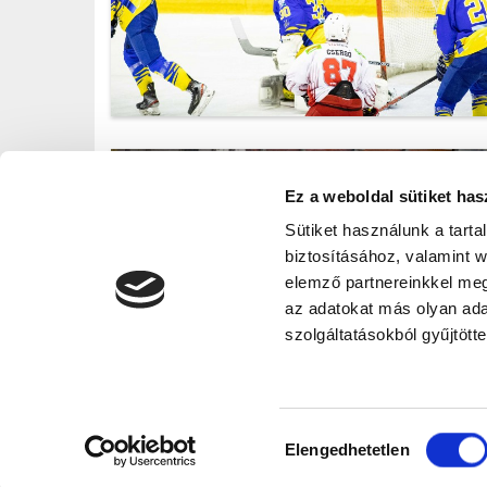
IMG_6457.jpg
Ez a weboldal sütiket has
Sütiket használunk a tart
biztosításához, valamint 
elemző partnereinkkel meg
az adatokat más olyan ad
szolgáltatásokból gyűjtötte
IMG_6660.jpg
Hozzájárulás
Elengedhetetlen
kiválasztása
©2026 ERSTE LIGA