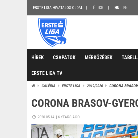
ERSTE LIGA HIVATALOS OLDAL
HU
EN
HÍREK
CSAPATOK
MÉRKŐZÉSEK
TABELL
ERSTE LIGA TV
GALÉRIA
ERSTE LIGA
2019/2020
CORONA BRASOV-G
CORONA BRASOV-GYERGY
2020.05.14. |
6 YEARS AGO