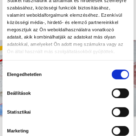
Sütiket használunk a tartalmak és hirdetések személyre
MEGOSZTÁS
szabásához, közösségi funkciók biztosításához,
valamint weboldalforgalmunk elemzéséhez. Ezenkívül
Az Erste Liga újonca leigazolta a ferencvárosiak
közösségi média-, hirdető- és elemző partnereinkkel
korábbi kapusát.
megosztjuk az Ön weboldalhasználatra vonatkozó
adatait, akik kombinálhatják az adatokat más olyan
adatokkal, amelyeket Ön adott meg számukra vagy az
Ön által használt más szolgáltatásokból gyűjtöttek.
Hozzájárulás
Elengedhetetlen
kiválasztása
Beállítások
Statisztikai
A Háromszéki Ágyúsok bejelentette Arany Gergely
Marketing
szerződtetését. Az Erste Liga-újonc együttes új hálóőre