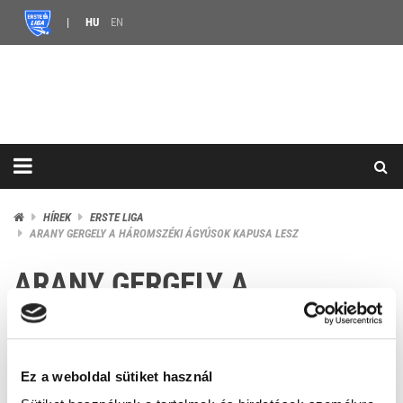
HU
EN
HÍREK
ERSTE LIGA
ARANY GERGELY A HÁROMSZÉKI ÁGYÚSOK KAPUSA LESZ
ARANY GERGELY A
HÁROMSZÉKI ÁGYÚSOK
KAPUSA LESZ
Ez a weboldal sütiket használ
2026.05.28. 11:40 |
2 MONTHS AGO