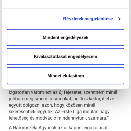
az elmúlt nyolc évben az FTC-Telekom kötelékébe
tartozott, kétszer Erste Liga-aranyérmet nyert a zöld-
fehérekkel, továbbá 2020-ban megkapta az év
Részletek megjelenítése
kapusának járó Vedres Mátyás-trófeát, ám a legutóbbi
idényben nem lépett jégre az akkor már az osztrák
Mindent engedélyezek
ligában szereplő csapatban.
Arany az új klubja közösségi oldalán elmondta: „Nagy
örömmel tölt el, hogy egy olyan új kihívás részese
Kiválasztottakat engedélyezem
lehetek, mint a Háromszéki Ágyúsok. Eddigi felnőtt
pályafutásom során összesen két csapatban
játszottam, ebből nyolc évet a Ferencvárosnál
Mindet elutasítom
töltöttem, ahol rengeteg szép eredményt értünk el
együtt, amiért nagyon hálás vagyok. Most viszont
izgatottan várom ezt az új fejezetet, szeretném minél
jobban megismerni a srácokat, beilleszkedni, illetve
együtt dolgozni azon, hogy közösen minél
sikeresebbek legyünk. Az Erste Liga-indulás nagy
lehetőség és motiváció mindannyiunk számára.”
A Háromszéki Ágyúsok az új kapus leigazolását