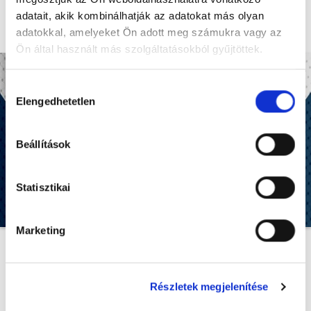
A finn-ukrán szakember segítője Árkovics Bálint
adatait, akik kombinálhatják az adatokat más olyan
lesz.
adatokkal, amelyeket Ön adott meg számukra vagy az
Ön által használt más szolgáltatásokból gyűjtöttek.
Hozzájárulás
Elengedhetetlen
kiválasztása
Beállítások
Statisztikai
Marketing
Az UTE
bejelentette
, hogy Anatoli Bodganov lesz a klub
új vezetőedzője, míg a másodedzői feladatokat látja el.
Bogdanov számára nem lesz ismeretlen az Erste Liga,
Részletek megjelenítése
ugyanis 2021 és 2024 között a székesfehérvári