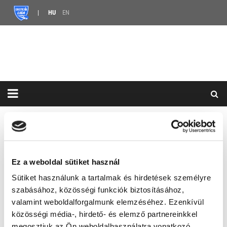
HU
EN
HÍREK
ERSTE LIGA
ANATOLI BOGDANOV AZ UTE VEZETŐEDZŐJE
ANATOLI BOGDANOV AZ UTE
Ez a weboldal sütiket használ
VEZETŐEDZŐJE
Sütiket használunk a tartalmak és hirdetések személyre
szabásához, közösségi funkciók biztosításához,
2026.04.13. 15:50 |
4 MONTHS AGO
valamint weboldalforgalmunk elemzéséhez. Ezenkívül
MEGOSZTÁS
közösségi média-, hirdető- és elemző partnereinkkel
megosztjuk az Ön weboldalhasználatra vonatkozó