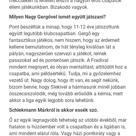
meccseken is lehetett érezni a nagyon erős csapatok
elleni játékunkban. Bizakodó vagyok.
Milyen Nagy Gergővel ismét együtt játszani?
Pont beszéltük a minap, hogy 11-12 éve játszottunk
együtt legutóbb klubcsapatban. Gergő egy
fantasztikus játékos, nem hiszem, hogy az érdemeit
kellene bemutatnom, de hát tényleg kiválóan lát a
pályán, nagyszerűen szervezi a játékot, remek
passzokat ad és ponterősen játszik. A Fradival
mindent megnyert, és olyan mentalitást, attitűdöt hoz a
csapatba, ami példaértékű. Tudja, mi a győzelemhez
vezető út. Nagy dolog, hogy itt van, és segít nekünk,
bízom benne, hogy Slekivel a hármasunk minél jobban
összecsiszolódik, még tovább erősödik a kémia, mert
akkor a liga egyik legjobb sora lehetünk.
Schlekmann Márkról is akkor essék szó.
Ő az egyik legnagyobb tehetség az utóbbi évekből, már
fiatalon is húzóember volt a csapatban és a ligában is,
ami mindent elárul róla. Vagy házi pontkirály vagy a