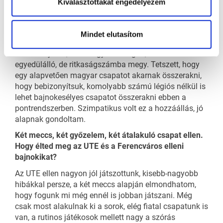
Kiválasztottakat engedélyezem
is nagyon volt kérdés számomra, hogy ha meg tudunk
egyezni, akkor ide jövök vissza. A klubnál minden adott
ahhoz, hogy nemcsak jól érezze magát egy játékos,
Mindet elutasítom
hanem megkapja azt a munkát, azokat a profi
körülményeket, ami Magyarországon, ha nem is
egyedülálló, de ritkaságszámba megy. Tetszett, hogy
egy alapvetően magyar csapatot akarnak összerakni,
hogy bebizonyítsuk, komolyabb számú légiós nélkül is
lehet bajnokesélyes csapatot összerakni ebben a
pontrendszerben. Szimpatikus volt ez a hozzáállás, jó
alapnak gondoltam.
Két meccs, két győzelem, két átalakuló csapat ellen.
Hogy élted meg az UTE és a Ferencváros elleni
bajnokikat?
Az UTE ellen nagyon jól játszottunk, kisebb-nagyobb
hibákkal persze, a két meccs alapján elmondhatom,
hogy fogunk mi még ennél is jobban játszani. Még
csak most alakulnak ki a sorok, elég fiatal csapatunk is
van, a rutinos játékosok mellett nagy a szórás