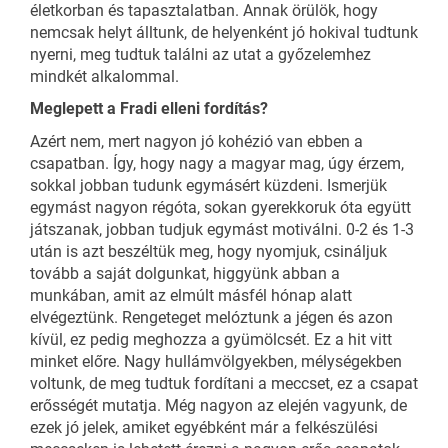
életkorban és tapasztalatban. Annak örülök, hogy
nemcsak helyt álltunk, de helyenként jó hokival tudtunk
nyerni, meg tudtuk találni az utat a győzelemhez
mindkét alkalommal.
Meglepett a Fradi elleni fordítás?
Azért nem, mert nagyon jó kohézió van ebben a
csapatban. Így, hogy nagy a magyar mag, úgy érzem,
sokkal jobban tudunk egymásért küzdeni. Ismerjük
egymást nagyon régóta, sokan gyerekkoruk óta együtt
játszanak, jobban tudjuk egymást motiválni. 0-2 és 1-3
után is azt beszéltük meg, hogy nyomjuk, csináljuk
tovább a saját dolgunkat, higgyünk abban a
munkában, amit az elmúlt másfél hónap alatt
elvégeztünk. Rengeteget melóztunk a jégen és azon
kívül, ez pedig meghozza a gyümölcsét. Ez a hit vitt
minket előre. Nagy hullámvölgyekben, mélységekben
voltunk, de meg tudtuk fordítani a meccset, ez a csapat
erősségét mutatja. Még nagyon az elején vagyunk, de
ezek jó jelek, amiket egyébként már a felkészülési