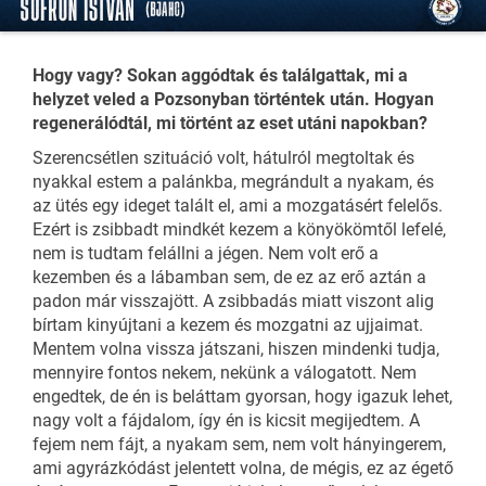
Hogy vagy? Sokan aggódtak és találgattak, mi a
helyzet veled a Pozsonyban történtek után. Hogyan
regenerálódtál, mi történt az eset utáni napokban?
Szerencsétlen szituáció volt, hátulról megtoltak és
nyakkal estem a palánkba, megrándult a nyakam, és
az ütés egy ideget talált el, ami a mozgatásért felelős.
Ezért is zsibbadt mindkét kezem a könyökömtől lefelé,
nem is tudtam felállni a jégen. Nem volt erő a
kezemben és a lábamban sem, de ez az erő aztán a
padon már visszajött. A zsibbadás miatt viszont alig
bírtam kinyújtani a kezem és mozgatni az ujjaimat.
Mentem volna vissza játszani, hiszen mindenki tudja,
mennyire fontos nekem, nekünk a válogatott. Nem
engedtek, de én is beláttam gyorsan, hogy igazuk lehet,
nagy volt a fájdalom, így én is kicsit megijedtem. A
fejem nem fájt, a nyakam sem, nem volt hányingerem,
ami agyrázkódást jelentett volna, de mégis, ez az égető