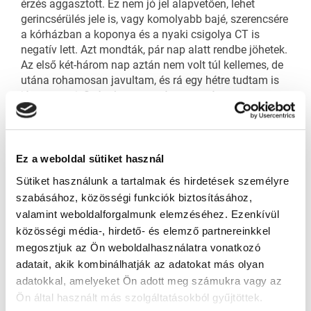
érzés aggasztott. Ez nem jó jel alapvetően, lehet
gerincsérülés jele is, vagy komolyabb bajé, szerencsére
a kórházban a koponya és a nyaki csigolya CT is
negatív lett. Azt mondták, pár nap alatt rendbe jöhetek.
Az első két-három nap aztán nem volt túl kellemes, de
utána rohamosan javultam, és rá egy hétre tudtam is
jégre menni. Szóval szerencsésen megúsztam az
esetet.
A klubcsapatoddal gondolom, egyeztettél, mikor a
legideálisabb a visszatérés.
Ez a weboldal sütiket használ
Igen, egyeztettünk, javasolták, hogy két-három napot
Sütiket használunk a tartalmak és hirdetések személyre
mindenképpen pihenjek, ne csináljak semmit, hogy
szabásához, közösségi funkciók biztosításához,
megnézzük, múlik-e a zsibbadás, és milyen tüneteim
valamint weboldalforgalmunk elemzéséhez. Ezenkívül
vannak. Az első három nap után tényleg javult a
közösségi média-, hirdető- és elemző partnereinkkel
helyzet, aztán elkezdtem biciklizni, éreztem, hogy nem
erősödik a fájdalom terhelésre sem. Aztán
megosztjuk az Ön weboldalhasználatra vonatkozó
felmerészkedtem a jégre „lightosan”, és szép lassan
adatait, akik kombinálhatják az adatokat más olyan
elmúlt minden, ráadásul jött a meccs, mindenképp
adatokkal, amelyeket Ön adott meg számukra vagy az
szerettem volna ott lenni a csapattal, és azt is éreztem,
Ön által használt más szolgáltatásokból gyűjtöttek.
hogy nem kockáztatom az egészségemet.