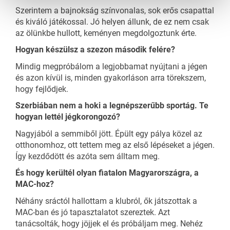
Szerintem a bajnokság színvonalas, sok erős csapattal
és kiváló játékossal. Jó helyen állunk, de ez nem csak
az ölünkbe hullott, keményen megdolgoztunk érte.
Hogyan készülsz a szezon második felére?
Mindig megpróbálom a legjobbamat nyújtani a jégen
és azon kívül is, minden gyakorláson arra törekszem,
hogy fejlődjek.
Szerbiában nem a hoki a legnépszerűbb sportág. Te
hogyan lettél jégkorongozó?
Nagyjából a semmiből jött. Épült egy pálya közel az
otthonomhoz, ott tettem meg az első lépéseket a jégen.
Így kezdődött és azóta sem álltam meg.
És hogy kerültél olyan fiatalon Magyarországra, a
MAC-hoz?
Néhány sráctól hallottam a klubról, ők játszottak a
MAC-ban és jó tapasztalatot szereztek. Azt
tanácsolták, hogy jöjjek el és próbáljam meg. Nehéz