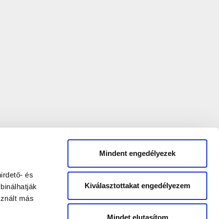
Mindent engedélyezek
irdető- és
Kiválasztottakat engedélyezem
binálhatják
sznált más
Mindet elutasítom