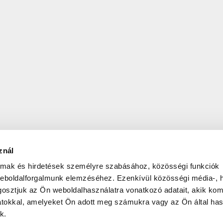
znál
almak és hirdetések személyre szabásához, közösségi funkciók
weboldalforgalmunk elemzéséhez. Ezenkívül közösségi média-, h
osztjuk az Ön weboldalhasználatra vonatkozó adatait, akik kom
atokkal, amelyeket Ön adott meg számukra vagy az Ön által ha
k.