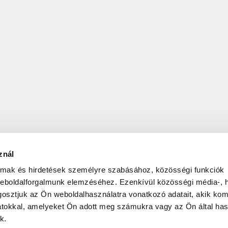
znál
almak és hirdetések személyre szabásához, közösségi funkciók
weboldalforgalmunk elemzéséhez. Ezenkívül közösségi média-, h
osztjuk az Ön weboldalhasználatra vonatkozó adatait, akik kom
atokkal, amelyeket Ön adott meg számukra vagy az Ön által ha
k.