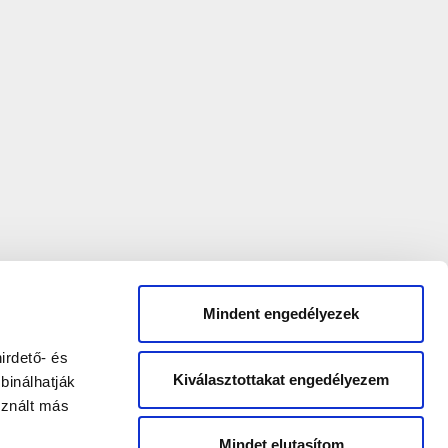
Mindent engedélyezek
irdető- és
Kiválasztottakat engedélyezem
binálhatják
sznált más
Mindet elutasítom