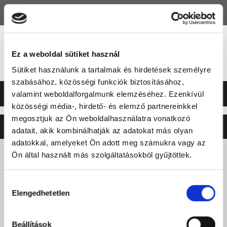
HU
EN
Ez a weboldal sütiket használ
Sütiket használunk a tartalmak és hirdetések személyre
szabásához, közösségi funkciók biztosításához,
valamint weboldalforgalmunk elemzéséhez. Ezenkívül
közösségi média-, hirdető- és elemző partnereinkkel
megosztjuk az Ön weboldalhasználatra vonatkozó
©2026 ERSTE LIGA
NEO
SOFT
adatait, akik kombinálhatják az adatokat más olyan
adatokkal, amelyeket Ön adott meg számukra vagy az
Ön által használt más szolgáltatásokból gyűjtöttek.
Hozzájárulás
Elengedhetetlen
kiválasztása
Beállítások